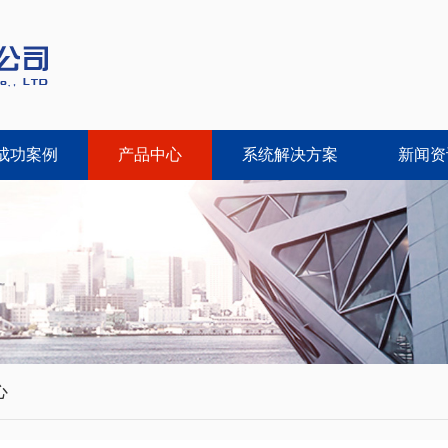
成功案例
产品中心
系统解决方案
新闻资
心