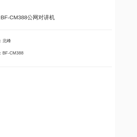
BF-CM388公网对讲机
：北峰
BF-CM388