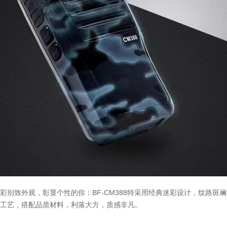
彩别致外观，彰显个性的你：BF-CM388特采用经典迷彩设计，纹路
面工艺，搭配品质材料，利落大方，质感非凡。