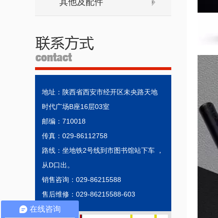
其他及配件
地址：陕西省西安市经开区未央路天地
时代广场B座16层03室
邮编：710018
传真：029-86112758
路线：坐地铁2号线到市图书馆站下车 ，
从D口出。
销售咨询：029-86215588
售后维修：029-86215588-603
在线咨询