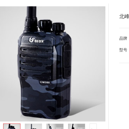
北峰
品牌
型号：