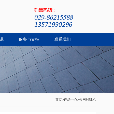
讯
服务与支持
联系我们
首页
>
产品中心
>
公网对讲机