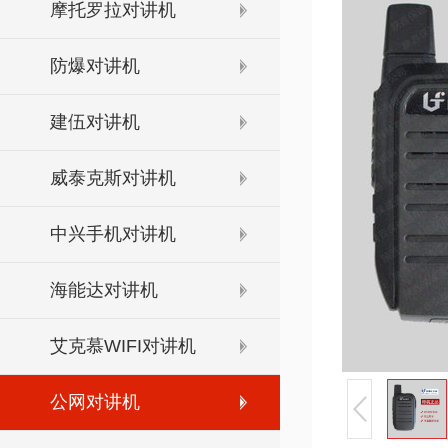
摩托罗拉对讲机
防爆对讲机
建伍对讲机
威泰克斯对讲机
中兴手机对讲机
海能达对讲机
艾克慕WIFI对讲机
公网对讲机