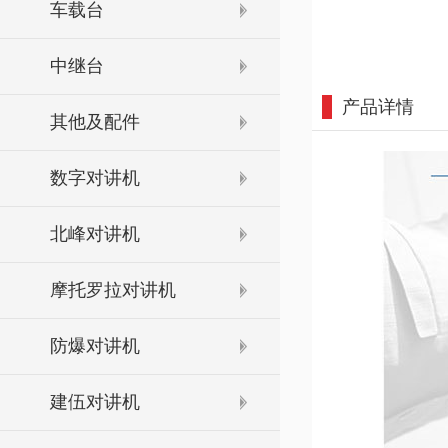
车载台
中继台
产品详情
其他及配件
数字对讲机
北峰对讲机
摩托罗拉对讲机
防爆对讲机
建伍对讲机