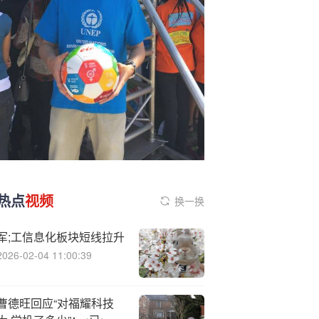
热点
视频
换一换
军;工信息化板块短线拉升
2026-02-04 11:00:39
曹德旺回应“对福耀科技