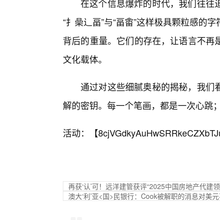
在这个信息爆炸的时代，我们往往
“扌喿辶畐”与“畐畬”这样极具颗粒感
背后的重量。它们的存在，让语言不再
文化载体。
通过对这些细腻奥秘的揭秘，我们
解的密钥。每一个笔画，都是一次心跳
活动：【
8cjVGdkyAuHwSRRkeCZXbTJ
再获‘认’可！远洋建管获评“2025中国房地产代建领
澳大‘利’亚<国>民银行：Cook被解职的消息对美