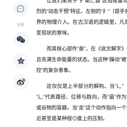
让我们聚焦于“扌喿辶畐”这组极富
烈的“动态干预”特征。左侧的“扌”（
界的物理介入。在古汉语的逻辑里，凡是
分享
变现状的意味。
而其核心部件“喿”，在《说文解字》
且充满生命能量的状态。当这种“躁动”被
控”的复杂意象。
这仅仅是上半部分的解构。当“辶”
“辶”代表路径、位移与趋向，而“畐”作
或谷物的容器。当“走”这个动作指向一
近甚至是某种程🙂度上的压制。