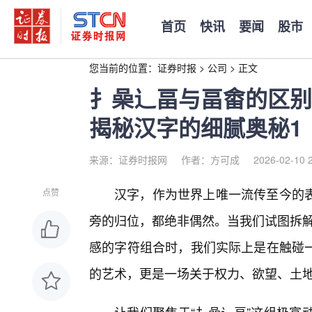
首页
快讯
要闻
股市
您当前的位置：
证券时报
>
公司
>
正文
扌喿辶畐与畐畬的区别
揭秘汉字的细腻奥秘1
来源：证券时报网
作者：方可成
2026-02-10 
汉字，作为世界上唯一流传至今的
点赞
旁的归位，都绝非偶然。当我们试图拆解
感的字符组合时，我们实际上是在触碰
的艺术，更是一场关于权力、欲望、土